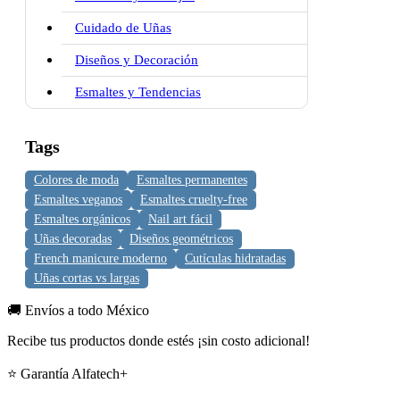
Cuidado de Uñas
Diseños y Decoración
Esmaltes y Tendencias
Tags
Colores de moda
Esmaltes permanentes
Esmaltes veganos
Esmaltes cruelty-free
Esmaltes orgánicos
Nail art fácil
Uñas decoradas
Diseños geométricos
French manicure moderno
Cutículas hidratadas
Uñas cortas vs largas
🚚 Envíos a todo México
Recibe tus productos donde estés ¡sin costo adicional!
⭐ Garantía Alfatech+