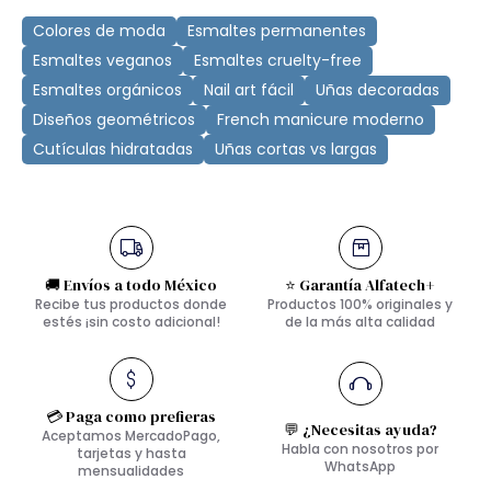
Colores de moda
Esmaltes permanentes
Esmaltes veganos
Esmaltes cruelty-free
Esmaltes orgánicos
Nail art fácil
Uñas decoradas
Diseños geométricos
French manicure moderno
Cutículas hidratadas
Uñas cortas vs largas
🚚 Envíos a todo México
⭐ Garantía Alfatech+
Recibe tus productos donde
Productos 100% originales y
estés ¡sin costo adicional!
de la más alta calidad
💳 Paga como prefieras
💬 ¿Necesitas ayuda?
Aceptamos MercadoPago,
Habla con nosotros por
tarjetas y hasta
WhatsApp
mensualidades