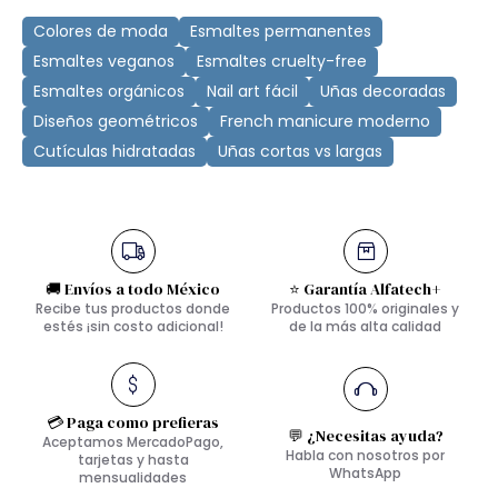
Colores de moda
Esmaltes permanentes
Esmaltes veganos
Esmaltes cruelty-free
Esmaltes orgánicos
Nail art fácil
Uñas decoradas
Diseños geométricos
French manicure moderno
Cutículas hidratadas
Uñas cortas vs largas
🚚 Envíos a todo México
⭐ Garantía Alfatech+
Recibe tus productos donde
Productos 100% originales y
estés ¡sin costo adicional!
de la más alta calidad
💳 Paga como prefieras
💬 ¿Necesitas ayuda?
Aceptamos MercadoPago,
Habla con nosotros por
tarjetas y hasta
WhatsApp
mensualidades