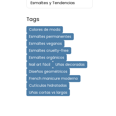
Esmaltes y Tendencias
Tags
Colores de moda
Esmaltes permanentes
Esmaltes veganos
Esmaltes cruelty-free
Esmaltes orgánicos
Nail art fácil
Uñas decoradas
Diseños geométricos
French manicure moderno
Cutículas hidratadas
Uñas cortas vs largas