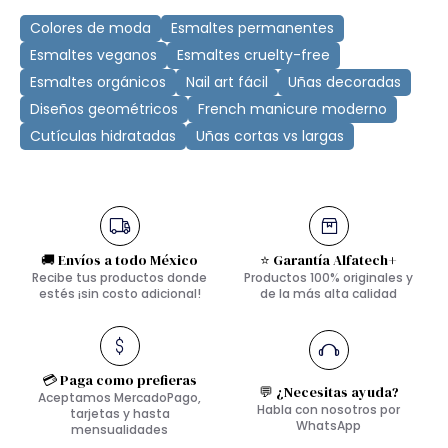
Colores de moda
Esmaltes permanentes
Esmaltes veganos
Esmaltes cruelty-free
Esmaltes orgánicos
Nail art fácil
Uñas decoradas
Diseños geométricos
French manicure moderno
Cutículas hidratadas
Uñas cortas vs largas
🚚 Envíos a todo México
⭐ Garantía Alfatech+
Recibe tus productos donde
Productos 100% originales y
estés ¡sin costo adicional!
de la más alta calidad
💳 Paga como prefieras
💬 ¿Necesitas ayuda?
Aceptamos MercadoPago,
Habla con nosotros por
tarjetas y hasta
WhatsApp
mensualidades